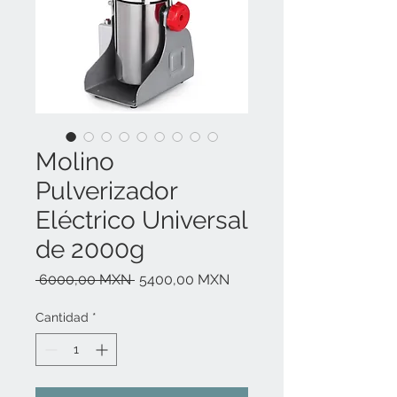
Molino
Pulverizador
Eléctrico Universal
de 2000g
Precio
Precio
 6000,00 MXN 
5400,00 MXN
de
oferta
Cantidad
*