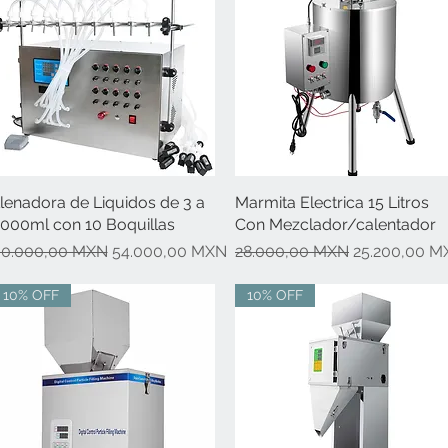
lenadora de Liquidos de 3 a
Vista rápida
Marmita Electrica 15 Litros
Vista rápida
000ml con 10 Boquillas
Con Mezclador/calentador
recio
Precio de oferta
Precio
Precio de ofe
0.000,00 MXN
54.000,00 MXN
28.000,00 MXN
25.200,00 M
10% OFF
10% OFF