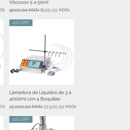
Viscosos 5 a 50ml
rta
Precio
Precio de oferta
XN
9000,00 MXN
8100,00 MXN
10% OFF
a
Llenadora de Liquidos de 3 a
Vista rápida
4000ml con 4 Boquillas
rta
Precio
Precio de oferta
XN
25.000,00 MXN
22.500,00 MXN
10% OFF