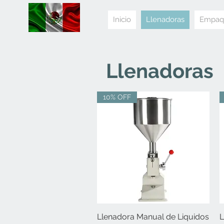
Inicio
Llenadoras
Empaq
Llenadoras
10% OFF
Llenadora Manual de Liquidos
Vista rápida
L