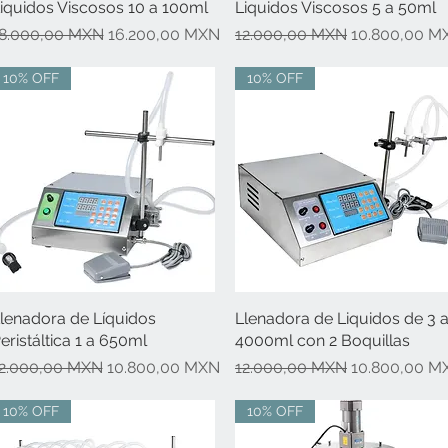
iquidos Viscosos 10 a 100ml
Liquidos Viscosos 5 a 50ml
recio
Precio de oferta
Precio
Precio de ofe
8.000,00 MXN
16.200,00 MXN
12.000,00 MXN
10.800,00 M
10% OFF
10% OFF
lenadora de Líquidos
Vista rápida
Llenadora de Liquidos de 3 
Vista rápida
eristáltica 1 a 650ml
4000ml con 2 Boquillas
recio
Precio de oferta
Precio
Precio de ofe
2.000,00 MXN
10.800,00 MXN
12.000,00 MXN
10.800,00 M
10% OFF
10% OFF