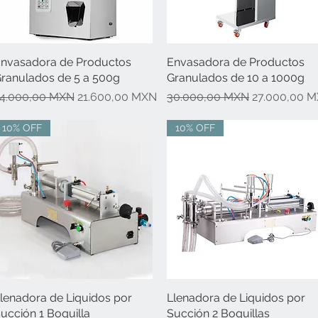
nvasadora de Productos
Vista rápida
Envasadora de Productos
Vista rápida
ranulados de 5 a 500g
Granulados de 10 a 1000g
recio
Precio de oferta
Precio
Precio de of
4.000,00 MXN
21.600,00 MXN
30.000,00 MXN
27.000,00 
10% OFF
10% OFF
lenadora de Liquidos por
Vista rápida
Llenadora de Liquidos por
Vista rápida
ucción 1 Boquilla
Succión 2 Boquillas