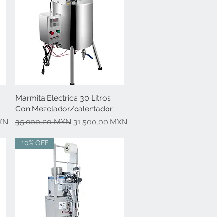
Marmita Electrica 30 Litros
Vista rápida
Con Mezclador/calentador
rta
Precio
Precio de oferta
XN
35.000,00 MXN
31.500,00 MXN
10% OFF