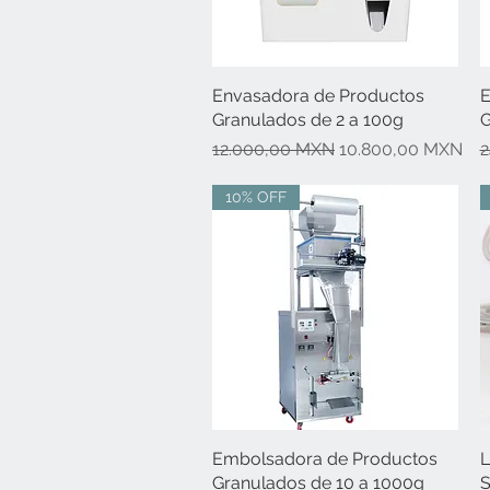
Envasadora de Productos
Vista rápida
E
Granulados de 2 a 100g
G
Precio
Precio de oferta
P
12.000,00 MXN
10.800,00 MXN
2
10% OFF
Embolsadora de Productos
Vista rápida
L
Granulados de 10 a 1000g
S