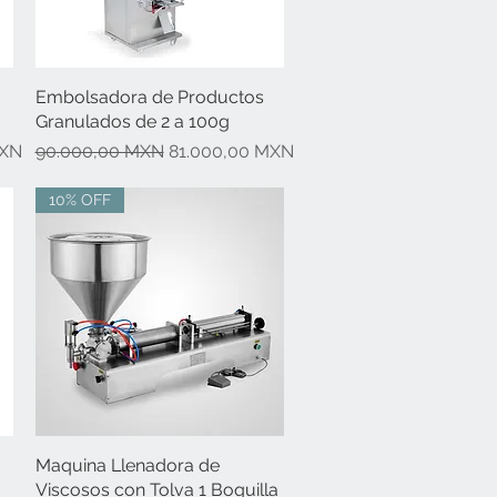
Embolsadora de Productos
Vista rápida
Granulados de 2 a 100g
erta
Precio
Precio de oferta
MXN
90.000,00 MXN
81.000,00 MXN
10% OFF
Maquina Llenadora de
Vista rápida
Viscosos con Tolva 1 Boquilla