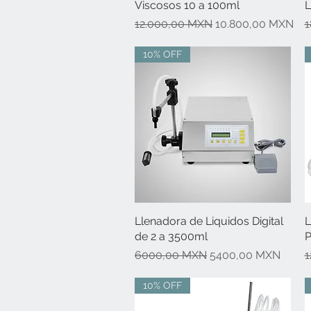
Viscosos 10 a 100ml
L
Precio
Precio de oferta
P
12.000,00 MXN
10.800,00 MXN
1
10% OFF
Llenadora de Liquidos Digital
Vista rápida
L
de 2 a 3500ml
P
Precio
Precio de oferta
P
6000,00 MXN
5400,00 MXN
1
10% OFF