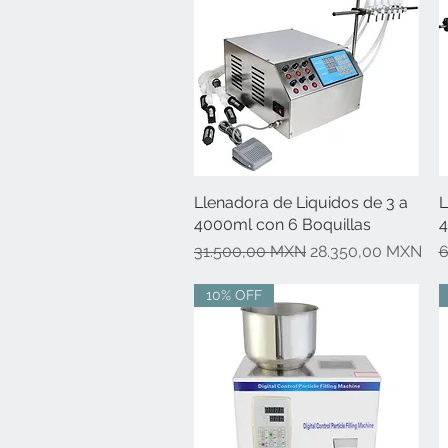
Llenadora de Liquidos de 3 a
Vista rápida
L
4000ml con 6 Boquillas
4
Precio
Precio de oferta
P
31.500,00 MXN
28.350,00 MXN
6
10% OFF