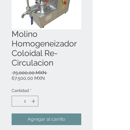
Molino
Homogeneizador
Coloidal Re-
Circulacion
Precio
 75.000,00 MXN 
Precio
67.500,00 MXN
de
oferta
Cantidad
*
Agregar al carrito