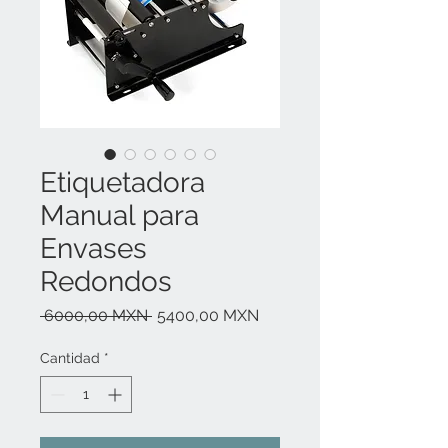
Etiquetadora
Manual para
Envases
Redondos
Precio
Precio
 6000,00 MXN 
5400,00 MXN
de
oferta
Cantidad
*