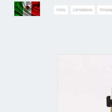
Inicio
Llenadoras
Empaq