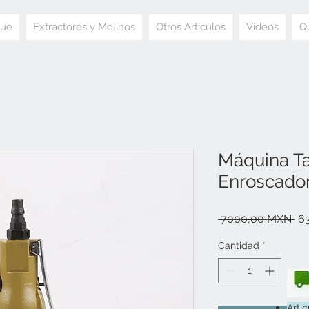
ue
Extractores y Molinos
Otros Articulos
Videos
Q
Máquina T
Enroscado
Pr
 7000,00 MXN 
6
Cantidad
*
Arti