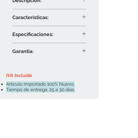
Descripción:
Máquina empaquetadora para
Caracteristicas:
llenar y sellar sobres y/o bolsitas de
líquidos viscosos como crema,
Máquina con fabricada con acero
aceite, miel y otros productos
Especificaciones:
inoxidable.
líquidos viscosos.
Diseño robusto del sistema de
Es ampliamente utilizada en la
Corriente: 110V.
Válvulas rotativas.
producción de alimentos y
Garantia:
Rangos de llenado: 5 a 50ml, 25
Llenado con pistón neumático.
medicinas así como para productos
a 125ml y 50 a 200ml.
La velocidad de alimentación del
1 año, sobre defectos de fabrica.
de consumo diario, plaguicidas y
Ancho del sobre: 10cm. (Se
pistón es ajustable.
algunas otras industrias especiales.
puede personalizar)
Cabezal ajustable con sistema
IVA Incluido
Es la maquina ideal para empacar
Longitud del sobre: hasta 15cm.
anti goteo.
diversos tipos de líquidos viscosos
Articulo Importado 100% Nuevo.
Capacidad de tolva: 30 Kg.
Fácil mantenimiento y limpieza.
Tiempo de entrega: 25 a 30 días.
como: pastas, champú, cajeta,
Velocidad de hasta: 30 sobres
Muy fácil de operar.
mayonesa, plaguicidas, cosméticos,
por minuto.
Volumen y velocidad de llenado
salsas de tomate, etc.
Forma de la bolsa: Sellado
ajustable.
posterior tipo almohada.
Longitud del sobre ajustable.
Contacto
Sensor de fotocelda: Incluido.
Material: Acero inoxidable
daniel_depend@h
304/316.
otmail.com
Exactitud de llenado (+/- 1%)